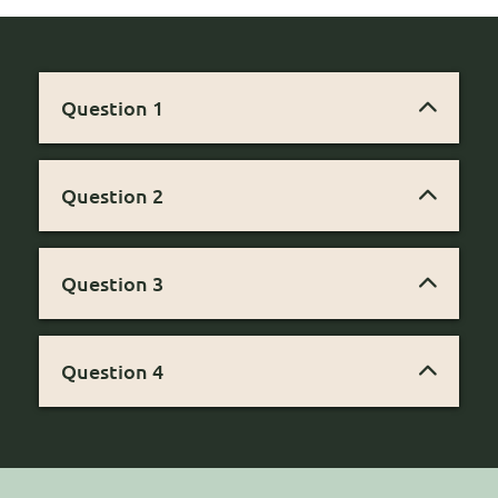
Question 1
Ai-je besoin d’un don ? → Non
Question 2
Combien de temps ai-je accès ? → À vie
Question 3
Est-ce que je peux communiquer avec un animal
décédé ? → Oui
Question 4
Puis-je offrir cette formation ? → Oui, envoie-
nous un message